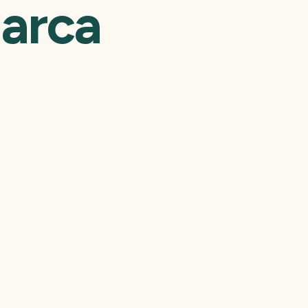
arca
o modelo Mega
ximadas: largura
nto até 150 mm.