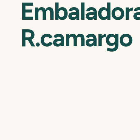
Embaladora
R.camargo
Referência: 2138
Embaladora flow 
Pack II. Para prod
até 80 mm, altura