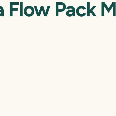
 Flow Pack M
pack marca R. Camarg
utos com medidas apro
 até 35 mm e comprime