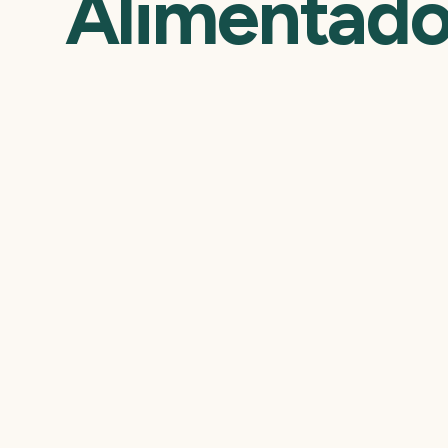
Alimentado
Masipack
Referência: 1554
Alimentador para 
Vortex 1200 L.
Dimensões: