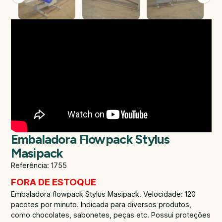
Embaladora Flowpack Stylus
Masipack
Referência: 1755
FORA DE ESTOQUE
Embaladora flowpack Stylus Masipack. Velocidade: 120
pacotes por minuto. Indicada para diversos produtos,
como chocolates, sabonetes, peças etc. Possui proteções