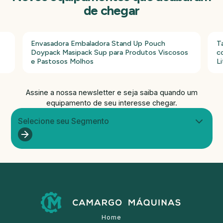
de chegar
Envasadora Embaladora Stand Up Pouch
T
Doypack Masipack Sup para Produtos Viscosos
c
e Pastosos Molhos
Li
Assine a nossa newsletter e seja saiba quando um
equipamento de seu interesse chegar.
Selecione seu Segmento
Home