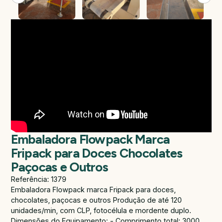
Embaladora Flowpack Marca
Fripack para Doces Chocolates
Paçocas e Outros
Referência: 1379
Embaladora Flowpack marca Fripack para doces,
chocolates, paçocas e outros Produção de até 120
unidades/min, com CLP, fotocélula e mordente duplo.
Dimensões do Equipamento: - Comprimento total: 3000