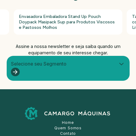
Envasadora Embaladora Stand Up Pouch
T
Doypack Masipack Sup para Produtos Viscosos
c
e Pastosos Molhos
Li
Assine a nossa newsletter e seja saiba quando um
equipamento de seu interesse chegar.
Selecione seu Segmento
Home
Quem Somos
Contato