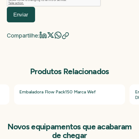
Valor da máquina
Enviar
Compartilhe:
Produtos Relacionados
Embaladora Flow Pack150 Marca Wef
E
D
Novos equipamentos que acabaram
de chegar