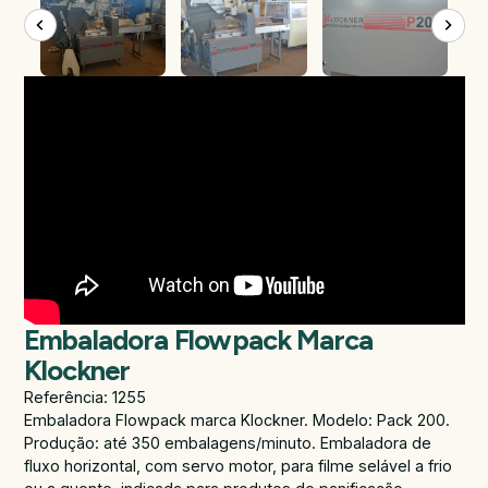
Embaladora Flowpack Marca
Klockner
Referência: 1255
Embaladora Flowpack marca Klockner. Modelo: Pack 200.
Produção: até 350 embalagens/minuto. Embaladora de
fluxo horizontal, com servo motor, para filme selável a frio