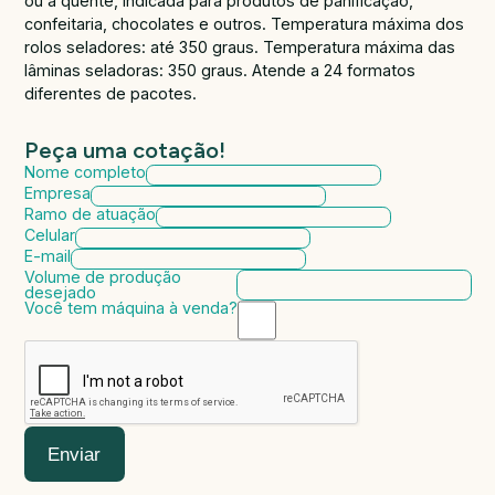
ou a quente, indicada para produtos de panificação,
confeitaria, chocolates e outros. Temperatura máxima dos
rolos seladores: até 350 graus. Temperatura máxima das
lâminas seladoras: 350 graus. Atende a 24 formatos
diferentes de pacotes.
Peça uma cotação!
Nome completo
Empresa
Ramo de atuação
Celular
E-mail
Volume de produção
desejado
Você tem máquina à venda?
Marca da máquina
Modelo da máquina
Ano de fabricação
Valor da máquina
Enviar