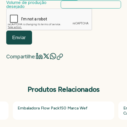
Volume de produção
desejado
Enviar
Compartilhe:
Produtos Relacionados
Embaladora Flow Pack150 Marca Wef
E
C