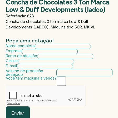
Concha de Chocolates 3 Ton Marca
Low & Duff Developments (ladco)
Referência: 828
Concha de chocolates 3 ton marca Low & Duff
Developments (LADCO). Máquina tipo 5CR. MK VI.
Peça uma cotação!
Nome completo
Empresa
Ramo de atuação
Celular
E-mail
Volume de produção
desejado
Você tem máquina à venda?
Marca da máquina
Modelo da máquina
Ano de fabricação
Valor da máquina
Enviar