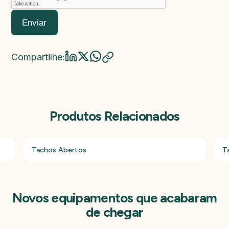
Valor da máquina
Enviar
Compartilhe:
Produtos Relacionados
Tachos Abertos
T
Novos equipamentos que acabaram
de chegar