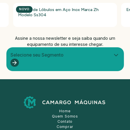
Bomba de Lóbulos em Aço Inox Marca Zh
E
NOVO
Modelo Ss304
Assine a nossa newsletter e seja saiba quando um
equipamento de seu interesse chegar.
Selecione seu Segmento
Home
Quem Somos
Contato
Comprar