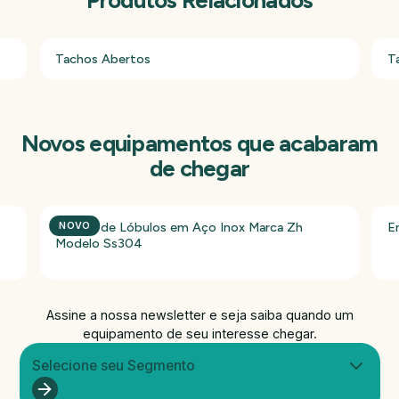
Tachos Abertos
T
Novos equipamentos que acabaram
de chegar
Bomba de Lóbulos em Aço Inox Marca Zh
E
NOVO
Modelo Ss304
Assine a nossa newsletter e seja saiba quando um
equipamento de seu interesse chegar.
Selecione seu Segmento