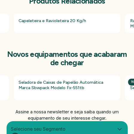
Produtos Relacionados
Capeleteira e Ravioleteira 20 Kg/h
R
M
Novos equipamentos que acabaram
de chegar
Seladora de Caixas de Papelão Automática
P
N
Marca Sbwpack Modelo Fx-551tb
S
Assine a nossa newsletter e seja saiba quando um
equipamento de seu interesse chegar.
Selecione seu Segmento