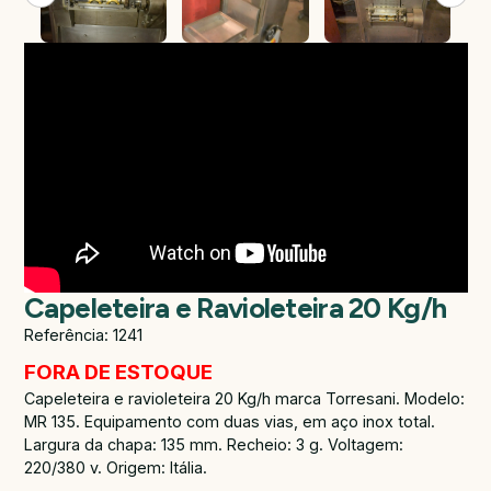
Capeleteira e Ravioleteira 20 Kg/h
Referência: 1241
FORA DE ESTOQUE
Capeleteira e ravioleteira 20 Kg/h marca Torresani. Modelo:
MR 135. Equipamento com duas vias, em aço inox total.
Largura da chapa: 135 mm. Recheio: 3 g. Voltagem:
220/380 v. Origem: Itália.