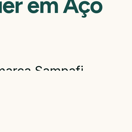
er em Aço
marca Sampafi
 minuto.