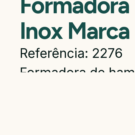
Formadora
Inox Marca
Referência: 2276
Formadora de ham
modelo 50. Capaci
Acompanha 3 form