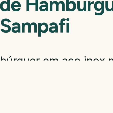
 de Hambúrgu
 Sampafi
búrguer em aço inox 
dade 45 unidades por
atos.