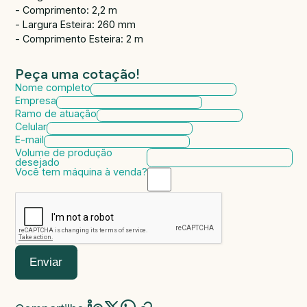
- Comprimento: 2,2 m
- Largura Esteira: 260 mm
- Comprimento Esteira: 2 m
Peça uma cotação!
Nome completo
Empresa
Ramo de atuação
Celular
E-mail
Volume de produção
desejado
Você tem máquina à venda?
Marca da máquina
Modelo da máquina
Ano de fabricação
Valor da máquina
Enviar