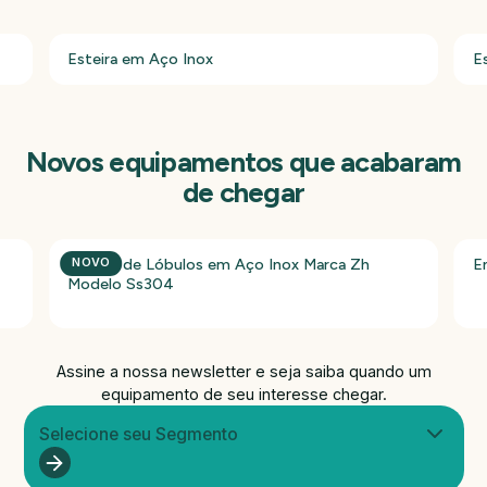
Esteira em Aço Inox
Es
Novos equipamentos que acabaram
de chegar
Bomba de Lóbulos em Aço Inox Marca Zh
E
NOVO
Modelo Ss304
Assine a nossa newsletter e seja saiba quando um
equipamento de seu interesse chegar.
Selecione seu Segmento