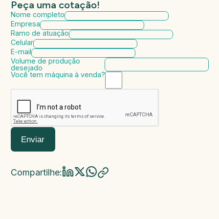
Peça uma cotação!
Nome completo
Empresa
Ramo de atuação
Celular
E-mail
Volume de produção
desejado
Você tem máquina à venda?
Marca da máquina
Modelo da máquina
Ano de fabricação
Valor da máquina
Enviar
Compartilhe: