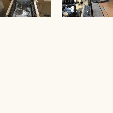
 para Tablete
(portfólio)
TOQUE