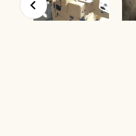
Embaladora
Chocolates 
Referência: 1118
FORA DE ES