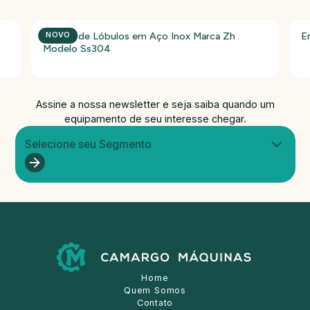
Bomba de Lóbulos em Aço Inox Marca Zh
E
NOVO
Modelo Ss304
Assine a nossa newsletter e seja saiba quando um
equipamento de seu interesse chegar.
Selecione seu Segmento
Home
Quem Somos
Contato