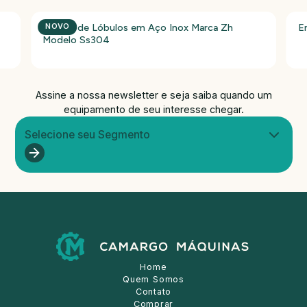
Bomba de Lóbulos em Aço Inox Marca Zh
E
NOVO
Modelo Ss304
Assine a nossa newsletter e seja saiba quando um
equipamento de seu interesse chegar.
Selecione seu Segmento
Home
Quem Somos
Contato
Comprar