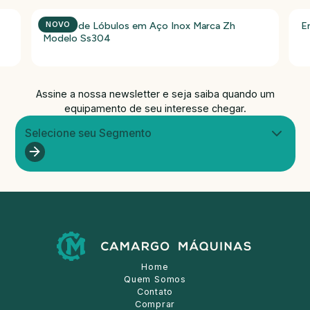
Bomba de Lóbulos em Aço Inox Marca Zh
E
NOVO
Modelo Ss304
Assine a nossa newsletter e seja saiba quando um
equipamento de seu interesse chegar.
Selecione seu Segmento
Home
Quem Somos
Contato
Comprar