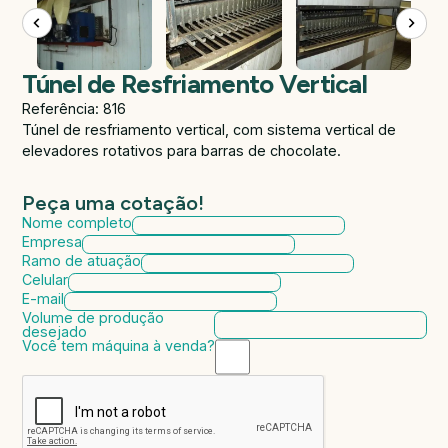
Túnel de Resfriamento Vertical
Referência: 816
Túnel de resfriamento vertical, com sistema vertical de
elevadores rotativos para barras de chocolate.
Peça uma cotação!
Nome completo
Empresa
Ramo de atuação
Celular
E-mail
Volume de produção
desejado
Você tem máquina à venda?
Marca da máquina
Modelo da máquina
Ano de fabricação
Valor da máquina