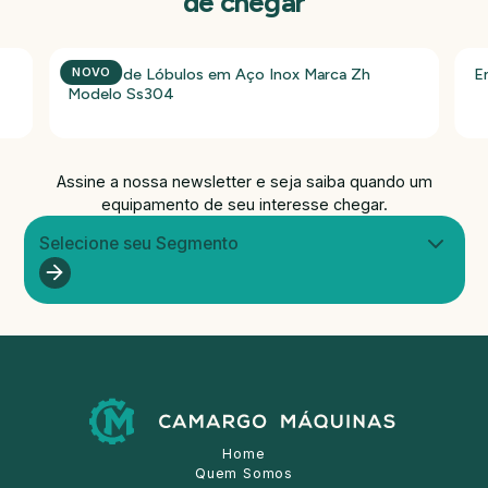
de chegar
Bomba de Lóbulos em Aço Inox Marca Zh
E
NOVO
Modelo Ss304
Assine a nossa newsletter e seja saiba quando um
equipamento de seu interesse chegar.
Selecione seu Segmento
Home
Quem Somos