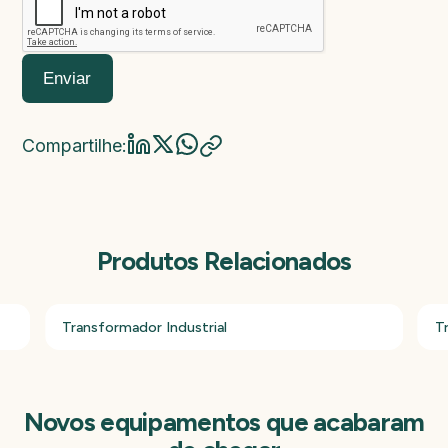
Modelo da máquina
Ano de fabricação
Valor da máquina
Enviar
Compartilhe:
Produtos Relacionados
Transformador Industrial
T
Novos equipamentos que acabaram