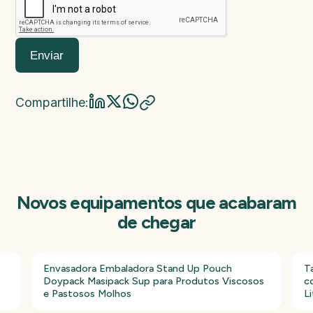
Modelo da máquina
Ano de fabricação
Valor da máquina
Enviar
Compartilhe:
Novos equipamentos que acabaram
de chegar
Envasadora Embaladora Stand Up Pouch
T
Doypack Masipack Sup para Produtos Viscosos
c
e Pastosos Molhos
Li