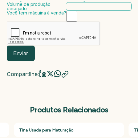
Volume de produção
desejado
Você tem máquina à venda?
Marca da máquina
Modelo da máquina
Ano de fabricação
Valor da máquina
Enviar
Compartilhe:
Produtos Relacionados
Tina Usada para Maturação
T