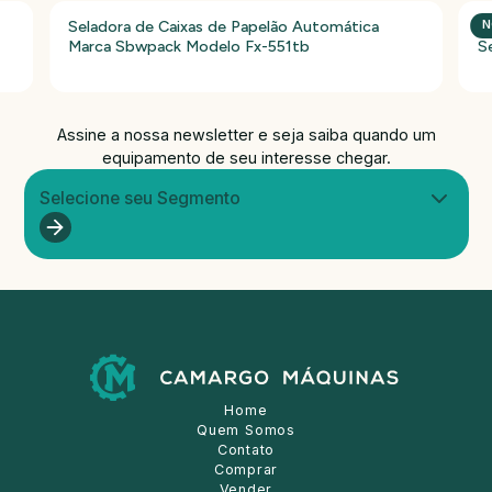
Seladora de Caixas de Papelão Automática
P
N
Marca Sbwpack Modelo Fx-551tb
S
Assine a nossa newsletter e seja saiba quando um
equipamento de seu interesse chegar.
Selecione seu Segmento
Home
Quem Somos
Contato
Comprar
Vender