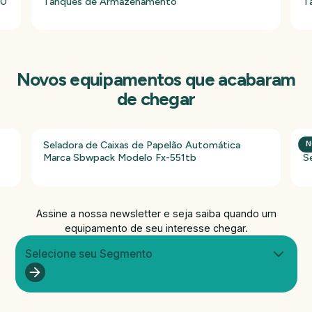
00
Tanques de Armazenamento
T
Novos equipamentos que acabaram
de chegar
Seladora de Caixas de Papelão Automática
P
N
Marca Sbwpack Modelo Fx-551tb
S
Assine a nossa newsletter e seja saiba quando um
equipamento de seu interesse chegar.
Selecione seu Segmento