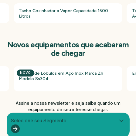
Tacho Cozinhador a Vapor Capacidade 1500
T
Litros
A
Novos equipamentos que acabaram
de chegar
Bomba de Lóbulos em Aço Inox Marca Zh
E
NOVO
Modelo Ss304
Assine a nossa newsletter e seja saiba quando um
equipamento de seu interesse chegar.
Selecione seu Segmento