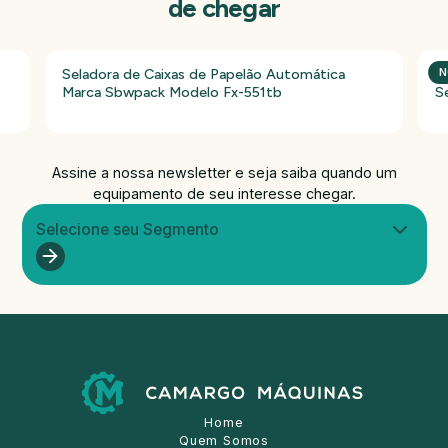
de chegar
Seladora de Caixas de Papelão Automática
P
N
Marca Sbwpack Modelo Fx-551tb
S
Assine a nossa newsletter e seja saiba quando um
equipamento de seu interesse chegar.
Selecione seu Segmento
Home
Quem Somos