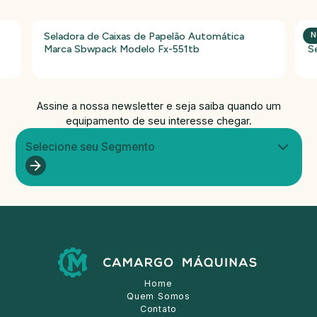
Seladora de Caixas de Papelão Automática
P
N
Marca Sbwpack Modelo Fx-551tb
S
Assine a nossa newsletter e seja saiba quando um
equipamento de seu interesse chegar.
Selecione seu Segmento
Home
Quem Somos
Contato