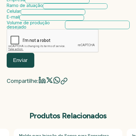
Ramo de atuação
Celular
E-mail
Volume de produção
desejado
Enviar
Compartilhe:
Produtos Relacionados
Molde para Injeção de Sopro para Sopradora
I