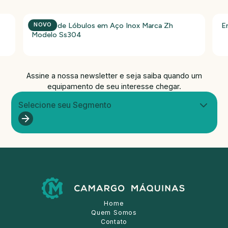
Bomba de Lóbulos em Aço Inox Marca Zh
E
NOVO
Modelo Ss304
Assine a nossa newsletter e seja saiba quando um
equipamento de seu interesse chegar.
Selecione seu Segmento
Home
Quem Somos
Contato