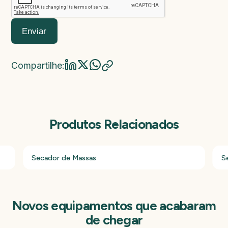
Ano de fabricação
Valor da máquina
Enviar
Compartilhe:
Produtos Relacionados
Secador de Massas
S
Novos equipamentos que acabaram
de chegar