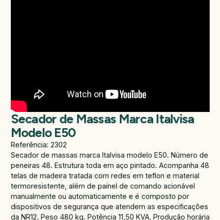
Secador de Massas Marca Italvisa
Modelo E50
Referência: 2302
Secador de massas marca Italvisa modelo E50. Número de
peneiras 48. Estrutura toda em aço pintado. Acompanha 48
telas de madeira tratada com redes em teflon e material
termoresistente, além de painel de comando acionável
manualmente ou automaticamente e é composto por
dispositivos de segurança que atendem as especificações
da NR12. Peso 480 kg. Potência 11,50 KVA. Produção horária