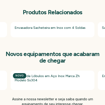
Produtos Relacionados
Envasadora Sacheteira em Inox com 4 Soldas
S
Novos equipamentos que acabaram
de chegar
Bomba de Lóbulos em Aço Inox Marca Zh
E
NOVO
Modelo Ss304
Assine a nossa newsletter e seja saiba quando um
equipamento de seu interesse chegar.