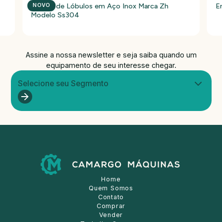
Bomba de Lóbulos em Aço Inox Marca Zh
E
NOVO
Modelo Ss304
Assine a nossa newsletter e seja saiba quando um
equipamento de seu interesse chegar.
Selecione seu Segmento
Home
Quem Somos
Contato
Comprar
Vender