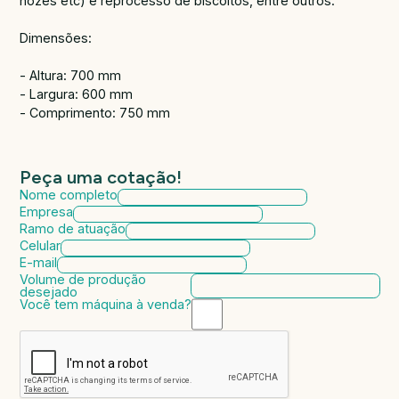
nozes etc) e reprocesso de biscoitos, entre outros.
Dimensões:
- Altura: 700 mm
- Largura: 600 mm
- Comprimento: 750 mm
Peça uma cotação!
Nome completo
Empresa
Ramo de atuação
Celular
E-mail
Volume de produção
desejado
Você tem máquina à venda?
Marca da máquina
Modelo da máquina
Ano de fabricação
Valor da máquina