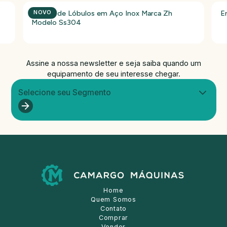
Bomba de Lóbulos em Aço Inox Marca Zh
E
NOVO
Modelo Ss304
Assine a nossa newsletter e seja saiba quando um
equipamento de seu interesse chegar.
Selecione seu Segmento
Home
Quem Somos
Contato
Comprar
Vender