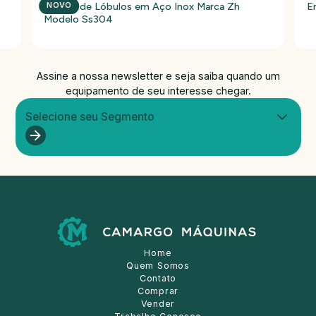
Bomba de Lóbulos em Aço Inox Marca Zh
E
NOVO
Modelo Ss304
Assine a nossa newsletter e seja saiba quando um
equipamento de seu interesse chegar.
Selecione seu Segmento
Home
Quem Somos
Contato
Comprar
Vender