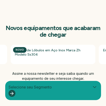
Novos equipamentos que acabaram
de chegar
Bomba de Lóbulos em Aço Inox Marca Zh
E
NOVO
Modelo Ss304
Assine a nossa newsletter e seja saiba quando um
equipamento de seu interesse chegar.
Selecione seu Segmento