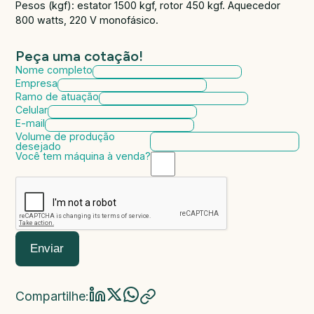
Pesos (kgf): estator 1500 kgf, rotor 450 kgf. Aquecedor
800 watts, 220 V monofásico.
Peça uma cotação!
Nome completo
Empresa
Ramo de atuação
Celular
E-mail
Volume de produção
desejado
Você tem máquina à venda?
Marca da máquina
Modelo da máquina
Ano de fabricação
Valor da máquina
Enviar
Compartilhe: