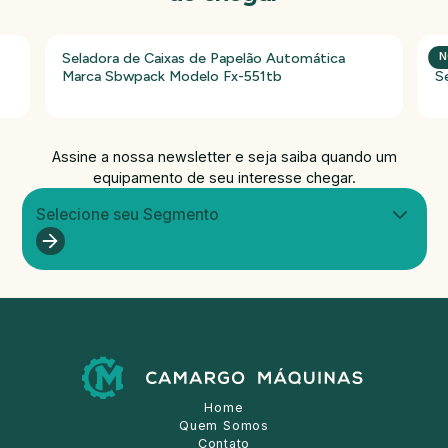
Seladora de Caixas de Papelão Automática
P
N
Marca Sbwpack Modelo Fx-551tb
S
Assine a nossa newsletter e seja saiba quando um
equipamento de seu interesse chegar.
Selecione seu Segmento
Home
Quem Somos
Contato