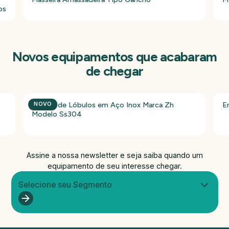
os
Novos equipamentos que acabaram
de chegar
Bomba de Lóbulos em Aço Inox Marca Zh
E
NOVO
Modelo Ss304
Assine a nossa newsletter e seja saiba quando um
equipamento de seu interesse chegar.
Selecione seu Segmento