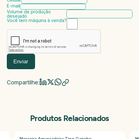
E-mail
Volume de produção
desejado
Você tem máquina à venda?
Marca da máquina
Modelo da máquina
Ano de fabricação
Valor da máquina
Enviar
Compartilhe:
Produtos Relacionados
Masseira Amassadeira Tipo Gancho
M