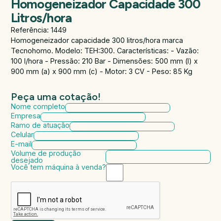
Homogeneizador Capacidade 300
Litros/hora
Referência: 1449
Homogeneizador capacidade 300 litros/hora marca
Tecnohomo. Modelo: TEH:300. Características: - Vazão:
100 l/hora - Pressão: 210 Bar - Dimensões: 500 mm (l) x
900 mm (a) x 900 mm (c) - Motor: 3 CV - Peso: 85 Kg
Peça uma cotação!
Nome completo
Empresa
Ramo de atuação
Celular
E-mail
Volume de produção
desejado
Você tem máquina à venda?
Marca da máquina
Modelo da máquina
Ano de fabricação
Valor da máquina