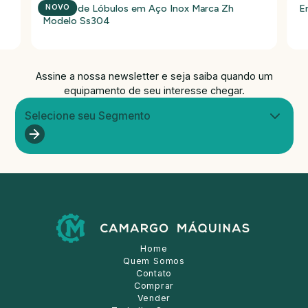
Bomba de Lóbulos em Aço Inox Marca Zh
E
NOVO
Modelo Ss304
Assine a nossa newsletter e seja saiba quando um
equipamento de seu interesse chegar.
Selecione seu Segmento
Home
Quem Somos
Contato
Comprar
Vender