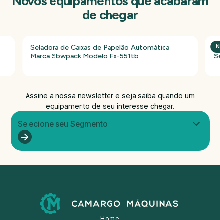
Novos equipamentos que acabaram
de chegar
Seladora de Caixas de Papelão Automática
P
N
Marca Sbwpack Modelo Fx-551tb
S
Assine a nossa newsletter e seja saiba quando um
equipamento de seu interesse chegar.
Selecione seu Segmento
Home