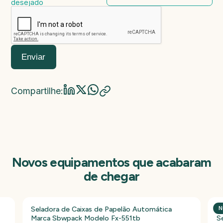
desejado
Enviar
Compartilhe:
Novos equipamentos que acabaram
de chegar
Seladora de Caixas de Papelão Automática
P
N
Marca Sbwpack Modelo Fx-551tb
S