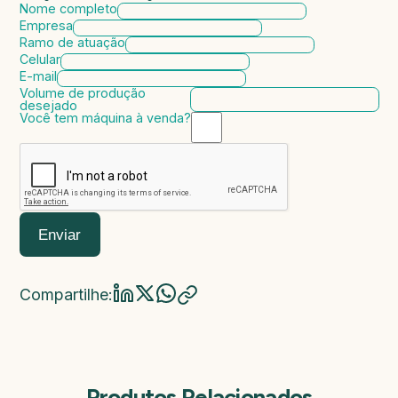
Nome completo
Empresa
Ramo de atuação
Celular
E-mail
Volume de produção
desejado
Você tem máquina à venda?
Marca da máquina
Modelo da máquina
Ano de fabricação
Valor da máquina
Enviar
Compartilhe:
Produtos Relacionados