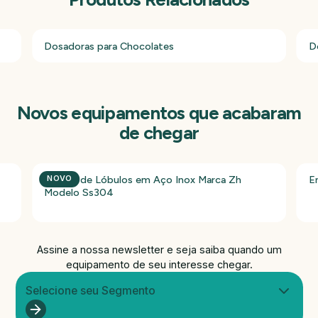
Dosadoras para Chocolates
D
Novos equipamentos que acabaram
de chegar
Bomba de Lóbulos em Aço Inox Marca Zh
E
NOVO
Modelo Ss304
Assine a nossa newsletter e seja saiba quando um
equipamento de seu interesse chegar.
Selecione seu Segmento