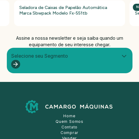
Seladora de Caixas de Papelão Automática
P
N
Marca Sbwpack Modelo Fx-551tb
S
Assine a nossa newsletter e seja saiba quando um
equipamento de seu interesse chegar.
Selecione seu Segmento
Home
Quem Somos
Contato
Comprar
Vender