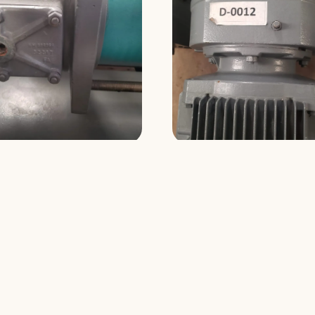
ranferência H
sch